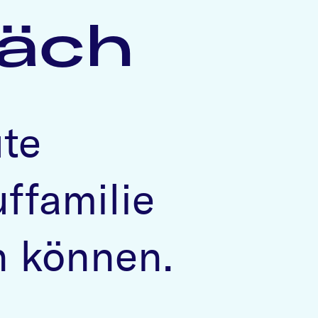
räch
ute
uffamilie
n können.